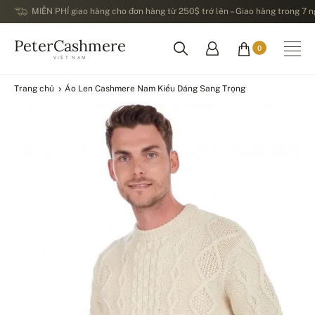
MIỄN PHÍ giao hàng cho đơn hàng từ 250$ trở lên – Giao hàng trong 7 ng
PeterCashmere
0
VIỆT NAM
Trang chủ
Áo Len Cashmere Nam Kiểu Dáng Sang Trọng