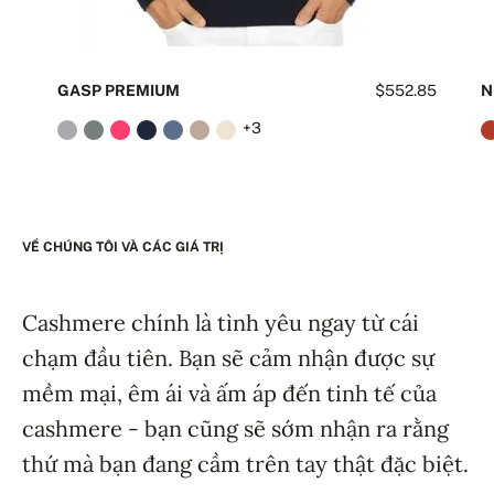
GASP PREMIUM
$552.85
N
+3
VỀ CHÚNG TÔI VÀ CÁC GIÁ TRỊ
Cashmere chính là tình yêu ngay từ cái
chạm đầu tiên. Bạn sẽ cảm nhận được sự
mềm mại, êm ái và ấm áp đến tinh tế của
cashmere - bạn cũng sẽ sớm nhận ra rằng
thứ mà bạn đang cầm trên tay thật đặc biệt.