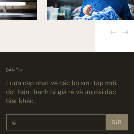
BẢN TIN
Luôn cập nhật về các bộ sưu tập mới,
đợt bán thanh lý giá rẻ và ưu đãi đặc
biệt khác.
GỬI