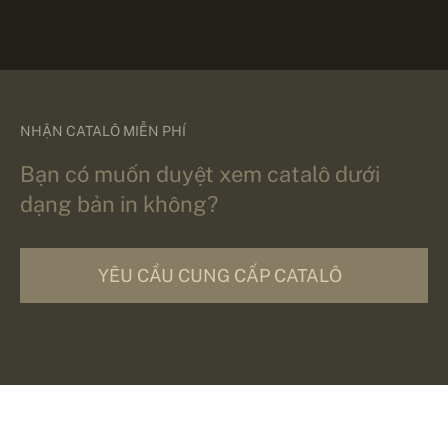
NHẬN CATALÔ MIỄN PHÍ
Bạn có muốn duyệt xem catalô dưới
dạng bản in không?
YÊU CẦU CUNG CẤP CATALÔ