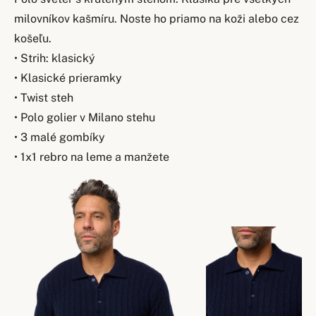
milovníkov kašmíru. Noste ho priamo na koži alebo cez
košeľu.
• Strih: klasický
• Klasické prieramky
• Twist steh
• Polo golier v Milano stehu
• 3 malé gombíky
• 1x1 rebro na leme a manžete