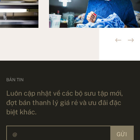
BẢN TIN
Luôn cập nhật về các bộ sưu tập mới,
đợt bán thanh lý giá rẻ và ưu đãi đặc
biệt khác.
GỬI