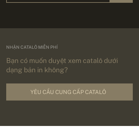
NHẬN CATALÔ MIỄN PHÍ
Bạn có muốn duyệt xem catalô dưới
dạng bản in không?
YÊU CẦU CUNG CẤP CATALÔ