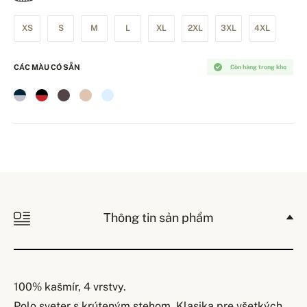
XS
S
M
L
XL
2XL
3XL
4XL
CÁC MÀU CÓ SẴN
Còn hàng trong kho
Thông tin sản phẩm
100% kašmír, 4 vrstvy.
Polo sveter s krúteným stehom. Klasika pre všetkých