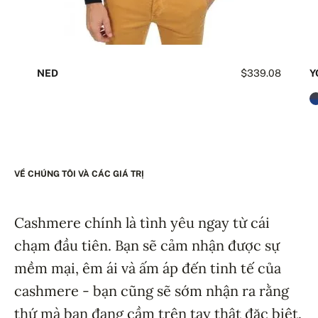
NED
$339.08
Y
VỀ CHÚNG TÔI VÀ CÁC GIÁ TRỊ
Cashmere chính là tình yêu ngay từ cái
chạm đầu tiên. Bạn sẽ cảm nhận được sự
mềm mại, êm ái và ấm áp đến tinh tế của
cashmere - bạn cũng sẽ sớm nhận ra rằng
thứ mà bạn đang cầm trên tay thật đặc biệt.