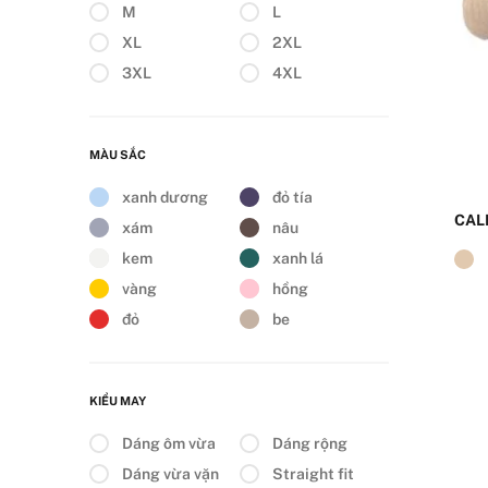
M
L
XL
2XL
3XL
4XL
MÀU SẮC
xanh dương
đỏ tía
CAL
xám
nâu
kem
xanh lá
vàng
hồng
đỏ
be
KIỂU MAY
Dáng ôm vừa
Dáng rộng
Dáng vừa vặn
Straight fit