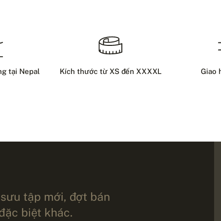
ng tại Nepal
Kích thước từ XS đến XXXXL
Giao 
 sưu tập mới, đợt bán
 đặc biệt khác.