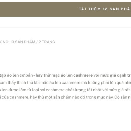
TẢI THÊM 12 SẢN PH
ỘNG: 13 SẢN PHẨM / 2 TRANG
tập áo len cơ bản - hãy thử mặc áo len cashmere với mức giá cạnh t
cảm thấy thích thú khi mặc áo len cashmere mà không phải tốn quá nh
o len được làm từ loại sợi cashmere chất lượng tốt nhất với mức giá r
ời của cashmere, hãy thử một sản phẩm nào đó trong mục này. Có sẵn 