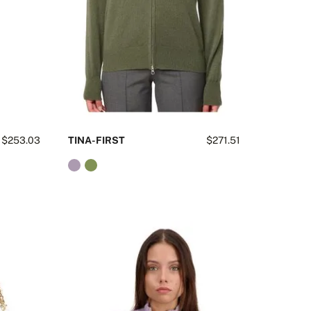
$253.03
TINA-FIRST
$271.51