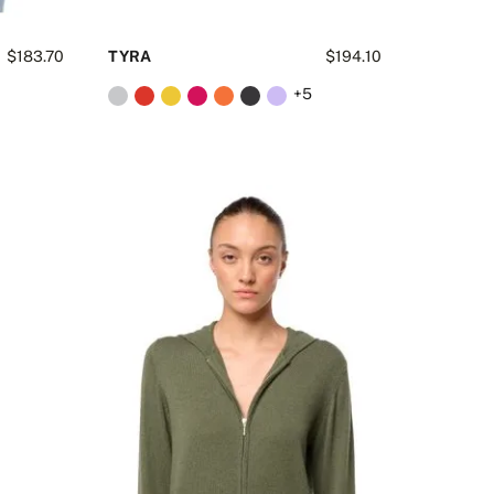
$183.70
TYRA
$194.10
0
+5