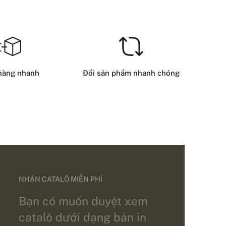
hàng nhanh
Đổi sản phẩm nhanh chóng
NHẬN CATALÔ MIỄN PHÍ
Bạn có muốn duyệt xem
catalô dưới dạng bản in