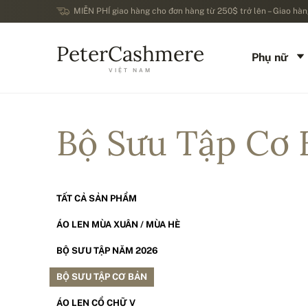
MIỄN PHÍ giao hàng cho đơn hàng từ 250$ trở lên – Giao hàng
PeterCashmere
Phụ nữ
VIỆT NAM
Bộ Sưu Tập Cơ 
TẤT CẢ SẢN PHẨM
ÁO LEN MÙA XUÂN / MÙA HÈ
BỘ SƯU TẬP NĂM 2026
BỘ SƯU TẬP CƠ BẢN
ÁO LEN CỔ CHỮ V