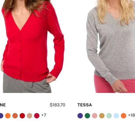
INE
$183.70
TESSA
+7
+1