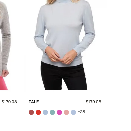
$179.08
TALE
$179.08
8
+28