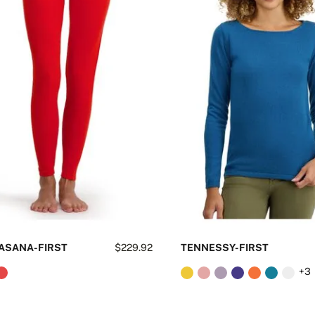
ASANA-FIRST
$229.92
TENNESSY-FIRST
+3