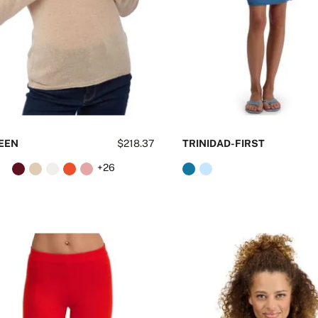
EEN
$218.37
TRINIDAD-FIRST
+26