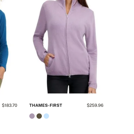
$183.70
THAMES-FIRST
$259.96