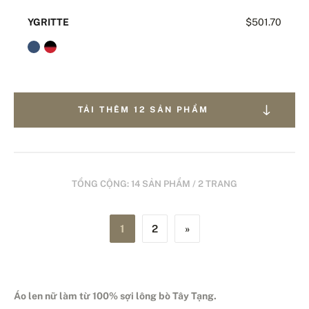
YGRITTE
$501.70
TẢI THÊM 12 SẢN PHẨM
TỔNG CỘNG: 14 SẢN PHẨM / 2 TRANG
1
2
»
Áo len nữ làm từ 100% sợi lông bò Tây Tạng.