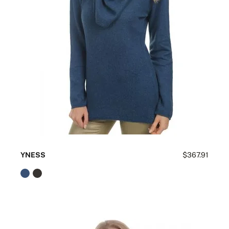
YNESS
$367.91