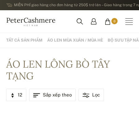
MIỄN PHÍ giao hàng cho đơn hàng từ 250$ trở lên – Giao hàng trong 7 ng
PeterCashmere
0
VIỆT NAM
TẤT CẢ SẢN PHẨM
ÁO LEN MÙA XUÂN / MÙA HÈ
BỘ SƯU TẬP N
ÁO LEN LÔNG BÒ TÂY
TẠNG
12
Sắp xếp theo
Lọc