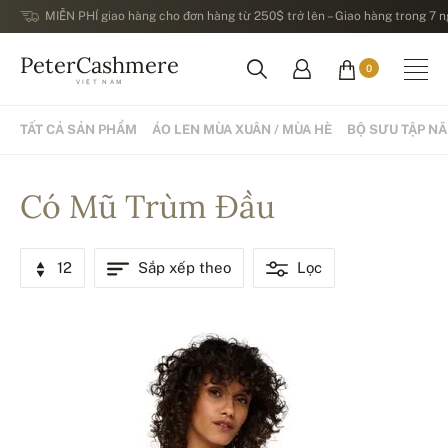
MIỄN PHÍ giao hàng cho đơn hàng từ 250$ trở lên – Giao hàng trong 7 ng
PeterCashmere
0
VIỆT NAM
TẤT CẢ SẢN PHẨM
ÁO LEN MÙA XUÂN / MÙA HÈ
BỘ SƯU TẬP N
Có Mũ Trùm Đầu
12
Sắp xếp theo
Lọc