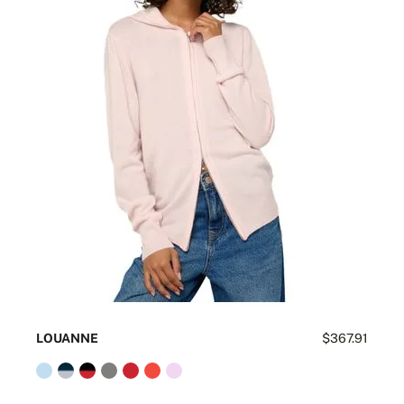
LOUANNE
$367.91