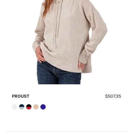
PROUST
$507.35