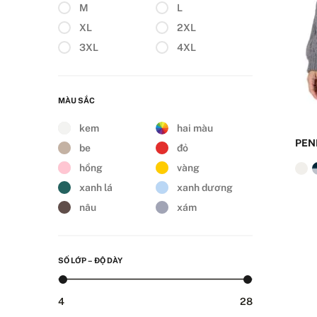
M
L
XL
2XL
3XL
4XL
MÀU SẮC
kem
hai màu
PEN
be
đỏ
hồng
vàng
xanh lá
xanh dương
nâu
xám
SỐ LỚP – ĐỘ DÀY
4
28