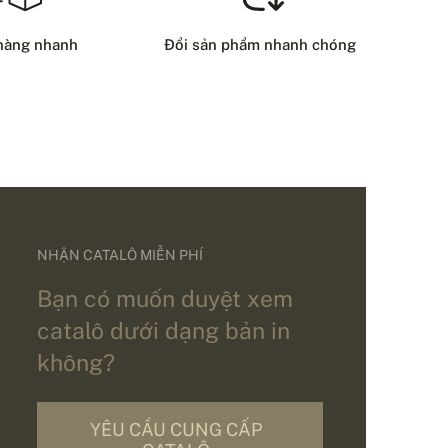
hàng nhanh
Đổi sản phẩm nhanh chóng
NHẬN CATALÔ MIỄN PHÍ
Bạn có muốn duyệt xem
catalô dưới dạng bản in
không?
YÊU CẦU CUNG CẤP