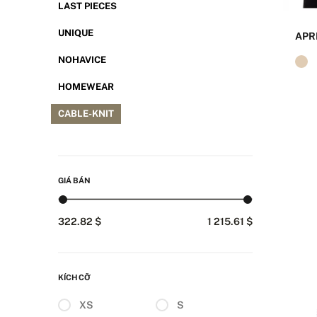
LAST PIECES
UNIQUE
APR
NOHAVICE
HOMEWEAR
CABLE-KNIT
GIÁ BÁN
322.82 $
1 215.61 $
KÍCH CỠ
XS
S