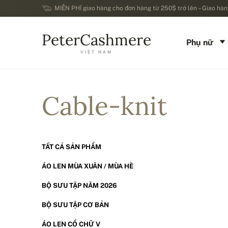
MIỄN PHÍ giao hàng cho đơn hàng từ 250$ trở lên – Giao hàng
PeterCashmere
Phụ nữ
VIỆT NAM
Cable-knit
TẤT CẢ SẢN PHẨM
ÁO LEN MÙA XUÂN / MÙA HÈ
BỘ SƯU TẬP NĂM 2026
BỘ SƯU TẬP CƠ BẢN
ÁO LEN CỔ CHỮ V