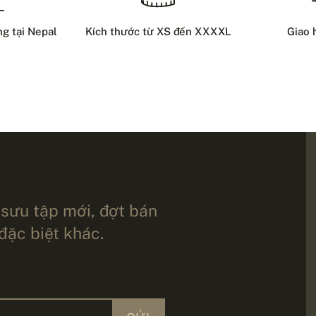
ng tại Nepal
Kích thước từ XS đến XXXXL
Giao 
 sưu tập mới, đợt bán
 đặc biệt khác.