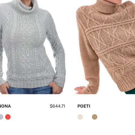
NONA
$644.71
POETI