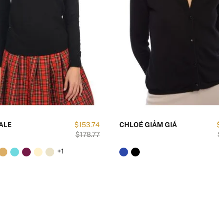
ALE
$153.74
CHLOÉ GIẢM GIÁ
$178.77
+1