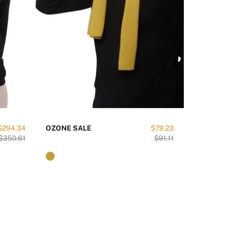
$294.34
OZONE SALE
$79.23
TAIPEI-
$350.61
$91.11