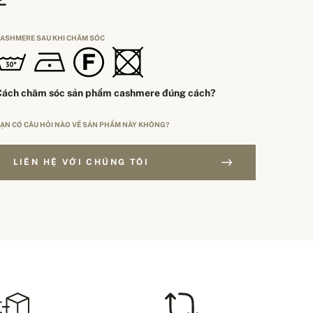
ASHMERE SAU KHI CHĂM SÓC
Cách chăm sóc sản phẩm cashmere đúng cách?
ẠN CÓ CÂU HỎI NÀO VỀ SẢN PHẨM NÀY KHÔNG?
LIÊN HỆ VỚI CHÚNG TÔI
ƠN HÀNG TRÊN 250$
OẠI ĐỊNH CỠ
Miễn phí giao hàng
EU
HÍ VẬN CHUYỂN – THANH TOÁN BẰNG THẺ