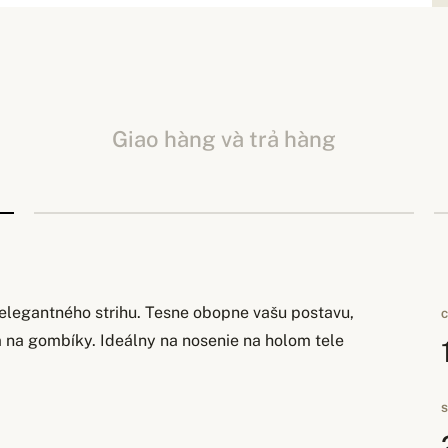
Giao hàng và trả hàng
 elegantného strihu. Tesne obopne vašu postavu,
C
m na gombíky. Ideálny na nosenie na holom tele
S