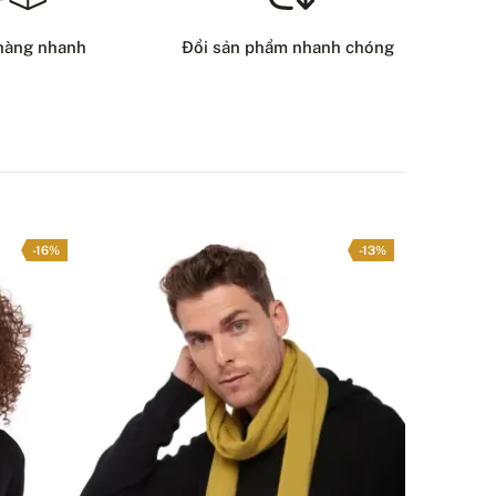
8 USD
hàng nhanh
Đổi sản phẩm nhanh chóng
HƯƠNG THỨC GIAO HÀNG
-16%
-13%
ẠN CÓ CÂU HỎI NÀO VỀ SẢN PHẨM NÀY KHÔNG?
LIÊN HỆ VỚI CHÚNG TÔI