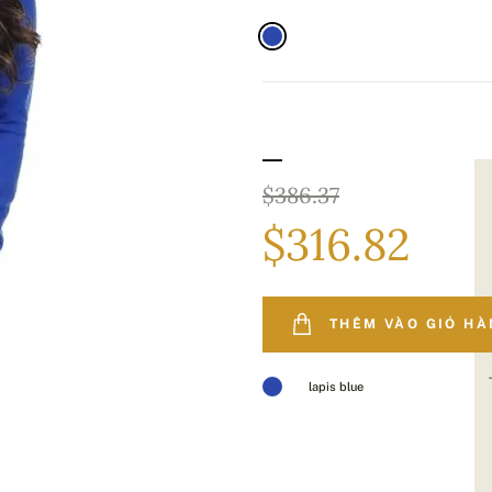
$386.37
$316.82
THÊM VÀO GIỎ H
lapis blue