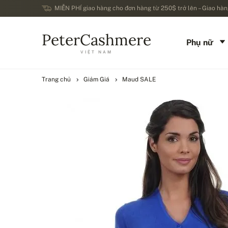
MIỄN PHÍ giao hàng cho đơn hàng từ 250$ trở lên – Giao hàng
PeterCashmere
Phụ nữ
VIỆT NAM
Trang chủ
Giảm Giá
Maud SALE