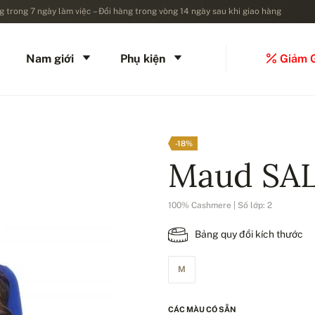
 trong 7 ngày làm việc – Đổi hàng trong vòng 14 ngày sau khi giao hàng
Nam giới
Phụ kiện
Giảm 
-18%
Maud SA
100% Cashmere | Số lớp: 2
Bảng quy đổi kích thước
M
CÁC MÀU CÓ SẴN