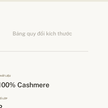
Bảng quy đổi kích thước
HẤT LIỆU
100% Cashmere
Ố LỚP
2