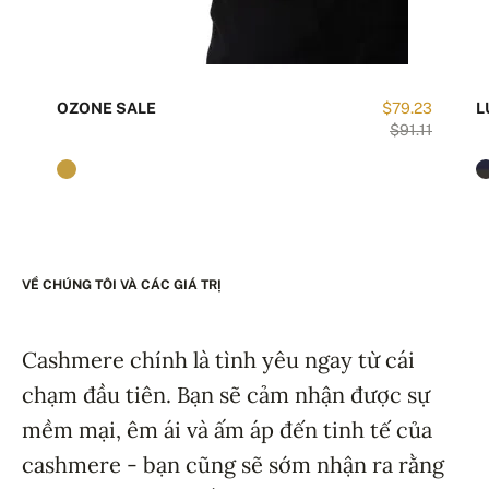
OZONE SALE
$79.23
L
$91.11
VỀ CHÚNG TÔI VÀ CÁC GIÁ TRỊ
Cashmere chính là tình yêu ngay từ cái
chạm đầu tiên. Bạn sẽ cảm nhận được sự
mềm mại, êm ái và ấm áp đến tinh tế của
cashmere - bạn cũng sẽ sớm nhận ra rằng