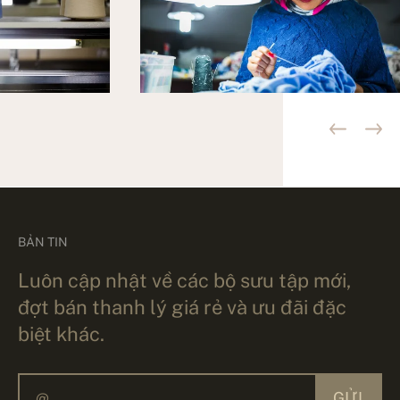
BẢN TIN
Luôn cập nhật về các bộ sưu tập mới,
đợt bán thanh lý giá rẻ và ưu đãi đặc
biệt khác.
GỬI