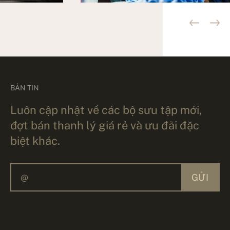
BẢN TIN
Luôn cập nhật về các bộ sưu tập mới,
đợt bán thanh lý giá rẻ và ưu đãi đặc
biệt khác.
GỬI