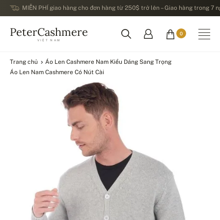
MIỄN PHÍ giao hàng cho đơn hàng từ 250$ trở lên – Giao hàng trong 7 ng
PeterCashmere
0
VIỆT NAM
Trang chủ
Áo Len Cashmere Nam Kiểu Dáng Sang Trọng
Áo Len Nam Cashmere Có Nút Cài