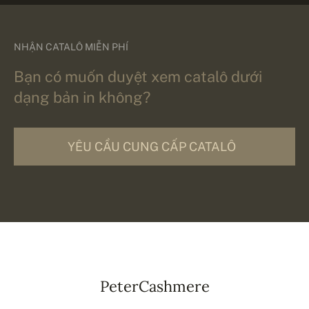
NHẬN CATALÔ MIỄN PHÍ
Bạn có muốn duyệt xem catalô dưới
dạng bản in không?
YÊU CẦU CUNG CẤP CATALÔ
PeterCashmere