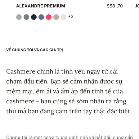
ALEXANDRE PREMIUM
$581.70
J
+3
VỀ CHÚNG TÔI VÀ CÁC GIÁ TRỊ
Cashmere chính là tình yêu ngay từ cái
chạm đầu tiên. Bạn sẽ cảm nhận được sự
mềm mại, êm ái và ấm áp đến tinh tế của
cashmere - bạn cũng sẽ sớm nhận ra rằng
thứ mà bạn đang cầm trên tay thật đặc biệt.
Chúng tôi là một công ty gia đình nhỏ và bắt đầu cung cấp