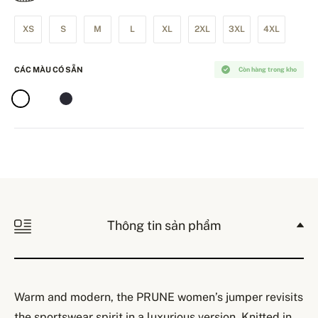
XS
S
M
L
XL
2XL
3XL
4XL
CÁC MÀU CÓ SẴN
Còn hàng trong kho
Thông tin sản phẩm
Warm and modern, the PRUNE women’s jumper revisits
the sportswear spirit in a luxurious version. Knitted in