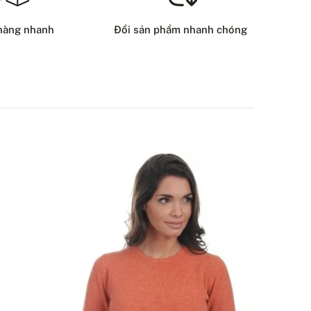
8 USD
hàng nhanh
Đổi sản phẩm nhanh chóng
HƯƠNG THỨC GIAO HÀNG
ẠN CÓ CÂU HỎI NÀO VỀ SẢN PHẨM NÀY KHÔNG?
LIÊN HỆ VỚI CHÚNG TÔI