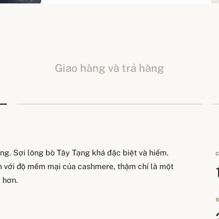
Giao hàng và trả hàng
ng. Sợi lông bò Tây Tạng khá đặc biệt và hiếm.
C
h với độ mềm mại của cashmere, thậm chí là một
 hơn.
S