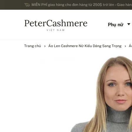
MIỄN PHÍ giao hàng cho đơn hàng từ 250$ trở lên – Giao hàng
PeterCashmere
Phụ nữ
VIỆT NAM
Trang chủ
Áo Len Cashmere Nữ Kiểu Dáng Sang Trọng
Á