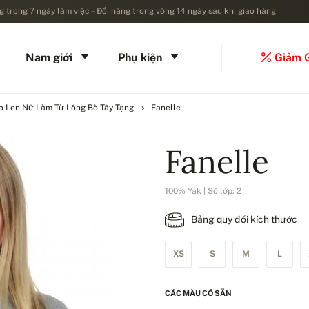
 trong 7 ngày làm việc – Đổi hàng trong vòng 14 ngày sau khi giao hàng
Nam giới
Phụ kiện
Giảm 
o Len Nữ Làm Từ Lông Bò Tây Tạng
Fanelle
Fanelle
100% Yak | Số lớp: 2
Bảng quy đổi kích thước
XS
S
M
L
CÁC MÀU CÓ SẴN