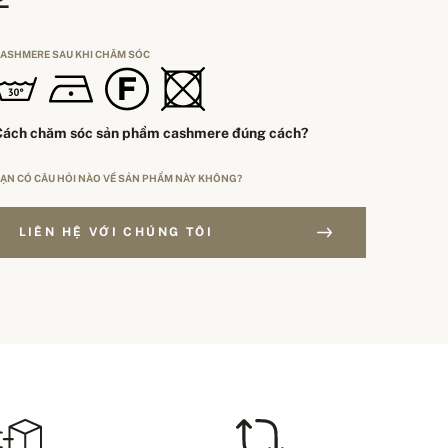
ASHMERE SAU KHI CHĂM SÓC
Cách chăm sóc sản phẩm cashmere đúng cách?
ẠN CÓ CÂU HỎI NÀO VỀ SẢN PHẨM NÀY KHÔNG?
LIÊN HỆ VỚI CHÚNG TÔI
ƠN HÀNG TRÊN 250$
OẠI ĐỊNH CỠ
Miễn phí giao hàng
EU
HÍ VẬN CHUYỂN – THANH TOÁN BẰNG THẺ