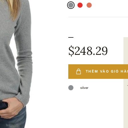
$248.29
THÊM VÀO GIỎ H
silver