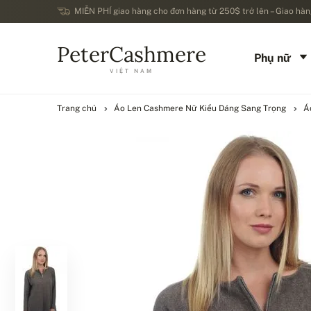
MIỄN PHÍ giao hàng cho đơn hàng từ 250$ trở lên – Giao hàng
PeterCashmere
Phụ nữ
VIỆT NAM
Trang chủ
Áo Len Cashmere Nữ Kiểu Dáng Sang Trọng
Á