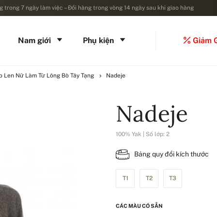
 trong 7 ngày làm việc – Đổi hàng trong vòng 14 ngày sau khi giao hàng
Nam giới
Phụ kiện
Giảm 
o Len Nữ Làm Từ Lông Bò Tây Tạng
Nadeje
Nadeje
100% Yak | Số lớp: 2
Bảng quy đổi kích thước
T1
T2
T3
CÁC MÀU CÓ SẴN