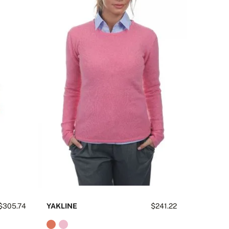
ẠN CÓ CÂU HỎI NÀO VỀ SẢN PHẨM NÀY KHÔNG?
LIÊN HỆ VỚI CHÚNG TÔI
$305.74
YAKLINE
$241.22
YNESS