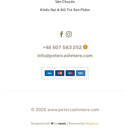
Vận Chuyển
Khiếu Nại & Đổi Trả Sản Phẩm
+48 607 583 252
?
info@petercashmere.com
Stripe
© 2026 www.petercashmere.com
Designed with
by
naum
. | Powered by
Simplia.cz
.