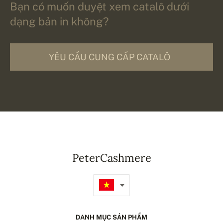
Bạn có muốn duyệt xem catalô dưới
dạng bản in không?
YÊU CẦU CUNG CẤP CATALÔ
PeterCashmere
DANH MỤC SẢN PHẨM