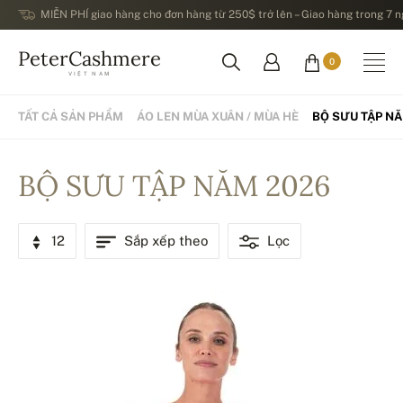
MIỄN PHÍ giao hàng cho đơn hàng từ 250$ trở lên – Giao hàng trong 7 ng
PeterCashmere
0
VIỆT NAM
TẤT CẢ SẢN PHẨM
ÁO LEN MÙA XUÂN / MÙA HÈ
BỘ SƯU TẬP N
BỘ SƯU TẬP NĂM 2026
12
Sắp xếp theo
Lọc